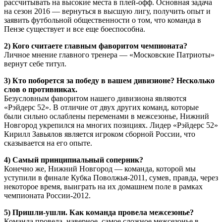
рассчитывать на высокие места в плей-офф. Основная задача
на сезон 2016 — вернуться в высшую лигу, получить опыт и
заявить футбольной общественности о том, что команда в
Пензе существует и все еще боеспособна.
2) Кого считаете главным фаворитом чемпионата?
Личное мнение главного тренера — «Московские Патриоты»
вернут себе титул.
3) Кто поборется за победу в вашем дивизионе? Несколько
слов о противниках.
Безусловным фаворитом нашего дивизиона являются
«Рэйдерс 52». В отличие от двух других команд, которые
были сильно ослаблены переменами в межсезонье, Нижний
Новгород укрепился на многих позициях. Лидер «Рэйдерс 52»
Кирилл Завьялов является игроком сборной России, что
сказывается на его опыте.
4) Самый принципиальный соперник?
Конечно же, Нижний Новгород — команда, которой мы
уступили в финале Кубка Поволжья-2011, сумев, правда, через
некоторое время, выиграть на их домашнем поле в рамках
чемпионата России-2012.
5) Пришли-ушли. Как команда провела межсезонье?
Команда провела, наверное, самое сложное межсезонье в