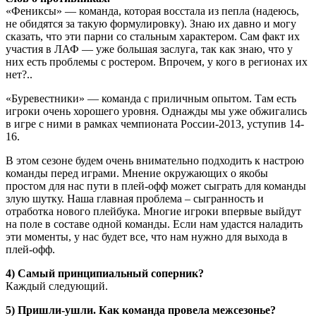
«Фениксы» — команда, которая восстала из пепла (надеюсь,
не обидятся за такую формулировку). Знаю их давно и могу
сказать, что эти парни со стальным характером. Сам факт их
участия в ЛАФ — уже большая заслуга, так как знаю, что у
них есть проблемы с ростером. Впрочем, у кого в регионах их
нет?..
«Буревестники» — команда с приличным опытом. Там есть
игроки очень хорошего уровня. Однажды мы уже обжигались
в игре с ними в рамках чемпионата России-2013, уступив 14-
16.
В этом сезоне будем очень внимательно подходить к настрою
команды перед играми. Мнение окружающих о якобы
простом для нас пути в плей-офф может сыграть для команды
злую шутку. Наша главная проблема – сыгранность и
отработка нового плейбука. Многие игроки впервые выйдут
на поле в составе одной команды. Если нам удастся наладить
эти моменты, у нас будет все, что нам нужно для выхода в
плей-офф.
4) Самый принципиальный соперник?
Каждый следующий.
5) Пришли-ушли. Как команда провела межсезонье?