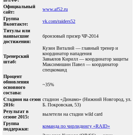
Официальный
www.af52.ru
сайт:
Группа
vk.com/raiders52
Вконтакте:
Титулы или
наивысшие
бронзовый призер ЧР-2014
достижения:
Кузин Виталий — главный тренер и
координатор нападения
Тренерский
Завьялов Кирилл — координатор защиты
штаб:
Максимишин Павел — координатор
спецкоманд
Процент
обновления
~35%
основного
состава:
Стадион на сезон
стадион «Динамо» (Нижний Новгород, ул.
2016:
Б. Покровская, 53)
Результат в
вылетели на стадии wild card
сезоне 2015:
Группа
команда по чирлидингу «RAID»
поддержки: