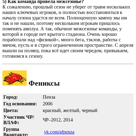
5) Как команда провела межсезонье?
К сожалению, прошлый сезон не уберег от травм нескольких
наших ключевых игроков, и полностью восстановиться к
началу сезона удастся не всем. Полноценную замену мы им
так и не нашли, поэтому нескольким игрокам пришлось
поменять амплуа. А так, обычное межсезонье команды, у
которой в городе нет крытого стадиона. Очень хорошо
поработали над «физикой», много бега, тэклов, работы с
мячом, пусть и в строго ограниченном пространстве. С апреля
вышли на поляну, пока всё идет своим чередом, привыкаем,
готовимся к сезону.
Фениксы
Город:
Пенза
Год основания:
2006
Цвета:
красный, желтый, черный
Участник ЧР/
ЧР–2012, 2014
ВЛАФ:
Группа
vk.com/afpenza
Вконтакте: