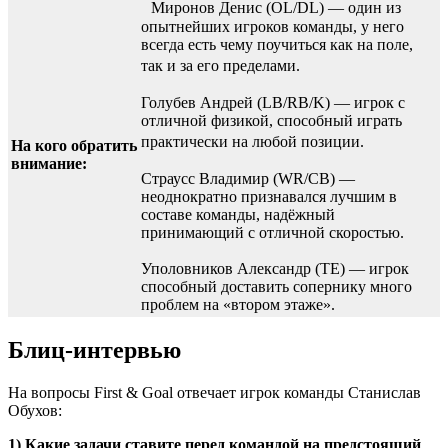
Миронов Денис (OL/DL) — один из
опытнейших игроков команды, у него
всегда есть чему поучиться как на поле,
так и за его пределами.
Голубев Андрей (LB/RB/K) — игрок с
отличной физикой, способный играть
практически на любой позиции.
На кого обратить
внимание:
Страусс Владимир (WR/CB) —
неоднократно признавался лучшим в
составе команды, надёжный
принимающий с отличной скоростью.
Уполовников Александр (TE) — игрок
способный доставить сопернику много
проблем на «втором этаже».
Блиц-интервью
На вопросы First & Goal отвечает игрок команды Станислав
Обухов:
1) Какие задачи ставите перед командой на предстоящий