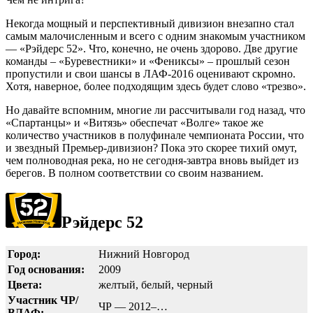
Некогда мощный и перспективный дивизион внезапно стал
самым малочисленным и всего с одним знакомым участником
— «Рэйдерс 52». Что, конечно, не очень здорово. Две другие
команды – «Буревестники» и «Фениксы» – прошлый сезон
пропустили и свои шансы в ЛАФ-2016 оценивают скромно.
Хотя, наверное, более подходящим здесь будет слово «трезво».
Но давайте вспомним, многие ли рассчитывали год назад, что
«Спартанцы» и «Витязь» обеспечат «Волге» такое же
количество участников в полуфинале чемпионата России, что
и звездный Премьер-дивизион? Пока это скорее тихий омут,
чем полноводная река, но не сегодня-завтра вновь выйдет из
берегов. В полном соответствии со своим названием.
Рэйдерс 52
Город:
Нижний Новгород
Год основания:
2009
Цвета:
желтый, белый, черный
Участник ЧР/
ЧР — 2012–…
ВЛАФ: