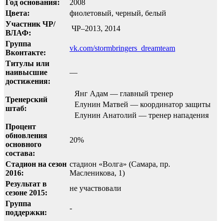
Год основания:
2008
Цвета:
фиолетовый, черный, белый
Участник ЧР/
ЧР–2013, 2014
ВЛАФ:
Группа
vk.com/stormbringers_dreamteam
Вконтакте:
Титулы или
наивысшие
—
достижения:
Янг Адам — главный тренер
Тренерский
Елунин Матвей — координатор защиты
штаб:
Елунин Анатолий — тренер нападения
Процент
обновления
20%
основного
состава:
Стадион на сезон
стадион «Волга» (Самара, пр.
2016:
Масленикова, 1)
Результат в
не участвовали
сезоне 2015:
Группа
-
поддержки: