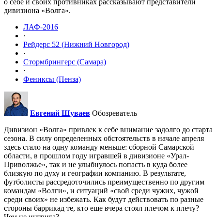
о себе и своих противниках рассказывают представители
дивизиона «Волга».
ЛАФ-2016
·
Рейдерс 52 (Нижний Новгород)
·
Стормбрингерс (Самара)
·
Фениксы (Пенза)
Евгений Шуваев
Обозреватель
Дивизион «Волга» привлек к себе внимание задолго до старта
сезона. В силу определенных обстоятельств в начале апреля
здесь стало на одну команду меньше: сборной Самарской
области, в прошлом году игравшей в дивизионе «Урал-
Приволжье», так и не улыбнулось попасть в куда более
близкую по духу и географии компанию. В результате,
футболисты рассредоточились преимущественно по другим
командам «Волги», и ситуаций «свой среди чужих, чужой
среди своих» не избежать. Как будут действовать по разные
стороны баррикад те, кто еще вчера стоял плечом к плечу?
Чем не интрига?