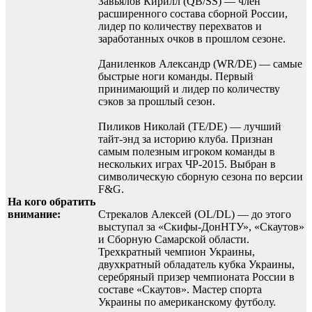
Завьялов Кирилл (QB/SS) — член
расширенного состава сборной России,
лидер по количеству перехватов и
заработанных очков в прошлом сезоне.
Даниленков Александр (WR/DE) — самые
быстрые ноги команды. Первый
принимающий и лидер по количеству
сэков за прошлый сезон.
Пиликов Николай (TE/DE) — лучший
тайт-энд за историю клуба. Признан
самым полезным игроком команды в
нескольких играх ЧР-2015. Выбран в
символическую сборную сезона по версии
F&G.
На кого обратить
внимание:
Стрекалов Алексей (OL/DL) — до этого
выступал за «Скифы-ДонНТУ», «Скаутов»
и Сборную Самарской области.
Трехкратный чемпион Украины,
двухкратный обладатель кубка Украины,
серебряный призер чемпионата России в
составе «Скаутов». Мастер спорта
Украины по американскому футболу.