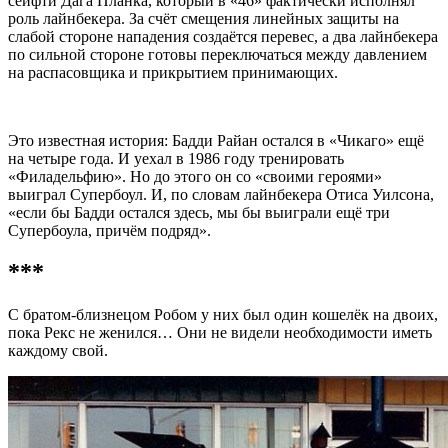
сейфти Дага Планка, который в «46» фактически исполнял
роль лайнбекера. За счёт смещения линейных защиты на
слабой стороне нападения создаётся перевес, а два лайнбекера
по сильной стороне готовы переключаться между давлением
на распасовщика и прикрытием принимающих.
Это известная история: Бадди Райан остался в «Чикаго» ещё
на четыре года. И уехал в 1986 году тренировать
«Филадельфию». Но до этого он со «своими героями»
выиграл Супербоул. И, по словам лайнбекера Отиса Уилсона,
«если бы Бадди остался здесь, мы бы выиграли ещё три
Супербоула, причём подряд».
***
С братом-близнецом Робом у них был один кошелёк на двоих,
пока Рекс не женился… Они не видели необходимости иметь
каждому свой.