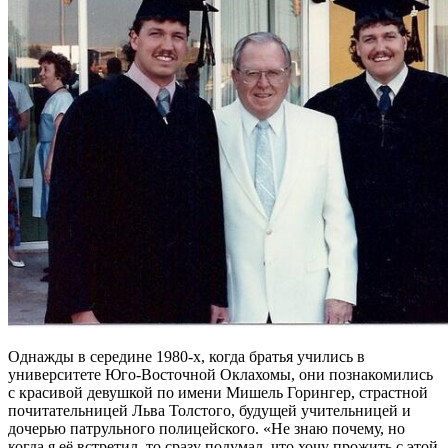
Однажды в середине 1980-х, когда братья учились в
университете Юго-Восточной Оклахомы, они познакомились
с красивой девушкой по имени Мишель Горингер, страстной
почитательницей Льва Толстого, будущей учительницей и
дочерью патрульного полицейского. «Не знаю почему, но
когда я её встретил, то сразу подумал, что хочу прожить с этой