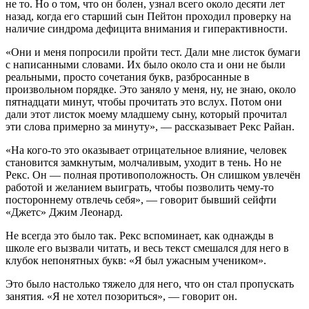
не то. Но о том, что он болен, узнал всего около десяти лет
назад, когда его старший сын Пейтон проходил проверку на
наличие синдрома дефицита внимания и гиперактивности.
«Они и меня попросили пройти тест. Дали мне листок бумаги
с написанными словами. Их было около ста и они не были
реальными, просто сочетания букв, разбросанные в
произвольном порядке. Это заняло у меня, ну, не знаю, около
пятнадцати минут, чтобы прочитать это вслух. Потом они
дали этот листок моему младшему сыну, который прочитал
эти слова примерно за минуту», — рассказывает Рекс Райан.
«На кого-то это оказывает отрицательное влияние, человек
становится замкнутым, молчаливым, уходит в тень. Но не
Рекс. Он — полная противоположность. Он слишком увлечён
работой и желанием выиграть, чтобы позволить чему-то
постороннему отвлечь себя», — говорит бывший сейфти
«Джетс» Джим Леонард.
Не всегда это было так. Рекс вспоминает, как однажды в
школе его вызвали читать, и весь текст смешался для него в
клубок непонятных букв: «Я был ужасным учеником».
Это было настолько тяжело для него, что он стал пропускать
занятия. «Я не хотел позориться», — говорит он.