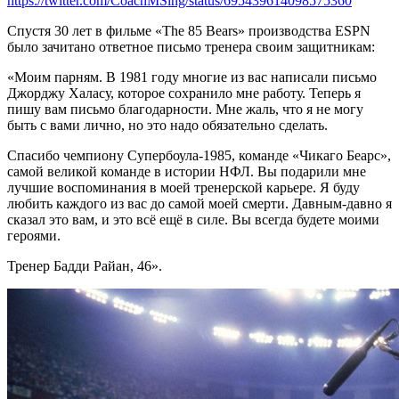
https://twitter.com/CoachMSing/status/695439614098575360
Спустя 30 лет в фильме «The 85 Bears» производства ESPN
было зачитано ответное письмо тренера своим защитникам:
«Моим парням. В 1981 году многие из вас написали письмо
Джорджу Халасу, которое сохранило мне работу. Теперь я
пишу вам письмо благодарности. Мне жаль, что я не могу
быть с вами лично, но это надо обязательно сделать.
Спасибо чемпиону Супербоула-1985, команде «Чикаго Беарс»,
самой великой команде в истории НФЛ. Вы подарили мне
лучшие воспоминания в моей тренерской карьере. Я буду
любить каждого из вас до самой моей смерти. Давным-давно я
сказал это вам, и это всё ещё в силе. Вы всегда будете моими
героями.
Тренер Бадди Райан, 46».