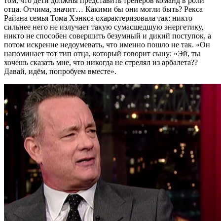
том, что дети должны представить тренеров команд в роли
отца. Отчима, значит… Какими бы они могли быть? Рекса
Райана семья Тома Хэнкса охарактеризовала так: никто
сильнее него не излучает такую сумасшедшую энергетику,
никто не способен совершить безумный и дикий поступок, а
потом искренне недоумевать, что именно пошло не так. «Он
напоминает тот тип отца, который говорит сыну: «Эй, ты
хочешь сказать мне, что никогда не стрелял из арбалета??
Давай, идём, попробуем вместе».