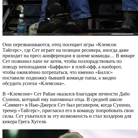
Они перезваниваются, отец посещает игры «Клемсон
Тайгерс», где Сет играет на позиции ресивера, иногда даже
приходит на пресс-конференции в шлеме команды… В январе
Сет позвонил папе не затем, чтобы позлорадствовать по
поводу непопадания «Баффало» в плей-офф, а наоборот,
чтобы оживлённо потрепаться, что именно «Биллс»
поставили подножку бывшей команде папы, а заодно
обсудить успехи «Клемсона».
В «Клемсоне» Сет Райан оказался благодаря личности Дабо
Суинни, который ему напоминал отца. В средней школе
«Саммит» в Нью-Джерси Сет был ресивером, когда Суинни,
тренер «Тайгерс», пригласил его в команду попробовать свои
силы. Сет ухватился за эту возможность и стал холдером для
кикера Грега Хугеля.