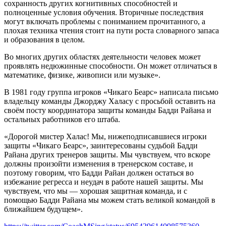
сохранность других когнитивных способностей и
полноценные условия обучения. Вторичные последствия
могут включать проблемы с пониманием прочитанного, а
плохая техника чтения стоит на пути роста словарного запаса
и образования в целом.
Во многих других областях деятельности человек может
проявлять недюжинные способности. Он может отличаться в
математике, физике, живописи или музыке».
В 1981 году группа игроков «Чикаго Беарс» написала письмо
владельцу команды Джорджу Халасу с просьбой оставить на
своём посту координатора защиты команды Бадди Райана и
остальных работников его штаба.
«Дорогой мистер Халас! Мы, нижеподписавшиеся игроки
защиты «Чикаго Беарс», заинтересованы судьбой Бадди
Райана других тренеров защиты. Мы чувствуем, что вскоре
должны произойти изменения в тренерском составе, и
поэтому говорим, что Бадди Райан должен остаться во
избежание регресса и неудач в работе нашей защиты. Мы
чувствуем, что мы — хорошая защитная команда, и с
помощью Бадди Райана мы можем стать великой командой в
ближайшем будущем».