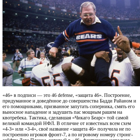
«46» в подписи — это 46 defense, «защита 46». Построение,
придуманное и доведённое до совершенства Бадди Райаном и
его помощниками, призванное запутать соперника, смять его
выносное нападение и задушить пас мощным рашем на
квотребека. Тактика, сделавшая «Чикаго Беарс» той самой
великой командой НФЛ. В отличие от известных всем схем
«4-3» или «3-4», своё название «защита 46» получила не по
построению игроков фронт-7, а по игровому номеру стронг-