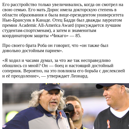
Его расстройство только увеличивались, когда он смотрел на
свою семью. Его мать Дорис имела докторскую степень в
области образования и была вице-президентом университета
Нью-Брансуик в Канаде. Отец Бадди был дважды лауреатом
премии Academic All-America Award (присуждается лучшим
студентам-спортсменам), а затем и знаменитым
координатором защиты «Чикаго» — 85.
Про своего брата Роба он говорит, что «он также был
довольно достойным парнем».
«Я ходил и часами думал, за что же так несправедливо
обошлись со мной? Он — боец и настоящий достойный
соперник. Вероятно, на это повлияла его борьба с дислексией
и её преодоление», — утверждает Леонард.