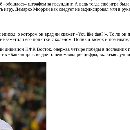
ё «обошлось» штрафом за граундинг. А ведь тогда ещё игра была
ять игру, Демарко Мюррей как следует не зафиксировал мяч в ру
изод, о котором он вряд ли скажет «You like that?!». То ли он 
и не заметили его попытки с коленом. Полный заскок и помешате
 дивизион НФК Восток, одержав четыре победы в последних пят
отив «Бакканирс», выдаёт ошеломляющие цифры, включая лучший