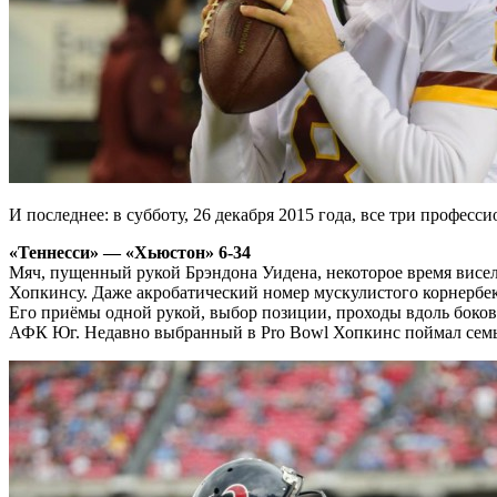
И последнее: в субботу, 26 декабря 2015 года, все три профес
«Теннесси» — «Хьюстон» 6-34
Мяч, пущенный рукой Брэндона Уидена, некоторое время висел
Хопкинсу. Даже акробатический номер мускулистого корнербе
Его приёмы одной рукой, выбор позиции, проходы вдоль боков
АФК Юг. Недавно выбранный в Pro Bowl Хопкинс поймал семь па