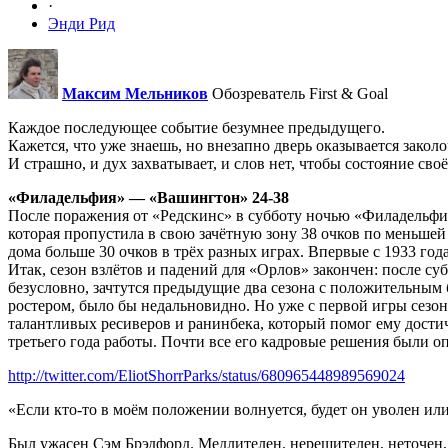
·
Энди Рид
Максим Мельников
Обозреватель First & Goal
Каждое последующее событие безумнее предыдущего.
Кажется, что уже знаешь, но внезапно дверь оказывается закол
И страшно, и дух захватывает, и слов нет, чтобы состояние сво
«Филадельфия» — «Вашингтон» 24-38
После поражения от «Редскинс» в субботу ночью «Филадельфия»
которая пропустила в свою зачётную зону 38 очков по меньшей 
дома больше 30 очков в трёх разных играх. Впервые с 1933 год
Итак, сезон взлётов и падений для «Орлов» закончен: после с
безусловно, зачтутся предыдущие два сезона с положительным 
ростером, было бы недальновидно. Но уже с первой игры сезона
талантливых ресиверов и ранинбека, который помог ему достич
третьего года работы. Почти все его кадровые решения были о
http://twitter.com/EliotShorrParks/status/680965448989569024
«Если кто-то в моём положении волнуется, будет он уволен ил
Был ужасен Сэм Брэдфорд. Медлителен, нерешителен, неточен, с