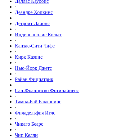
Даллас Каубойс
·
Деандре Хопкинс
·
Детройт Лайонс
·
Индианаполис Кольтс
·
Канзас-Сити Чифс
·
Кирк Казинс
·
Нью-Йорк Джетс
·
Райан Фицпатрик
·
Сан-Франциско Фотинайнерс
·
Тампа-Бэй Бакканирс
·
Филадельфия Иглс
·
Чикаго Беарс
·
Чип Келли