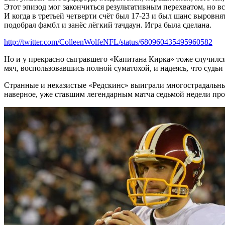
Этот эпизод мог закончиться результативным перехватом, но вс
И когда в третьей четверти счёт был 17-23 и был шанс выровн
подобрал фамбл и занёс лёгкий тачдаун. Игра была сделана.
http://twitter.com/ColleenWolfeNFL/status/680960435495960582
Но и у прекрасно сыгравшего «Капитана Кирка» тоже случился эп
мяч, воспользовавшись полной суматохой, и надеясь, что судь
Странные и неказистые «Редскинс» выиграли многострадальный
наверное, уже ставшим легендарным матча седьмой недели пр