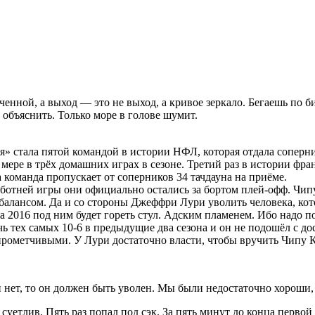
оченной, а выход — это не выход, а кривое зеркало. Бегаешь по 
ё объяснить. Только море в голове шумит.
 стала пятой командой в истории НФЛ, которая отдала соперника
мере в трёх домашних играх в сезоне. Третий раз в истории фра
а команда пропускает от соперников 34 тачдауна на приёме.
убботней игры они официально остались за бортом плей-офф. Чипу
балансом. Да и со стороны Джеффри Лури уволить человека, кот
 2016 под ним будет гореть стул. Адским пламенем. Ибо надо пом
ь тех самых 10-6 в предыдущие два сезона и он не подошёл с до
прометчивыми. У Лури достаточно власти, чтобы вручить Чипу К
и нет, то он должен быть уволен. Мы были недостаточно хороши,
уетлив. Пять раз попал под сэк. За пять минут до конца первой