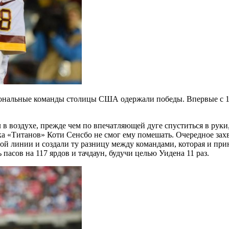
сиональные команды столицы США одержали победы. Впервые с 17 
 в воздухе, прежде чем по впечатляющей дуге спуститься в ру
ка «Титанов» Коти Сенсбо не смог ему помешать. Очередное за
ой линии и создали ту разницу между командами, которая и прин
сов на 117 ярдов и тачдаун, будучи целью Уидена 11 раз.