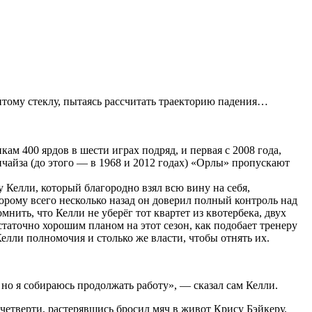
битому стеклу, пытаясь рассчитать траекторию падения…
м 400 ярдов в шести играх подряд, и первая с 2008 года,
нчайза (до этого — в 1968 и 2012 годах) «Орлы» пропускают
 Келли, который благородно взял всю вину на себя,
орому всего несколько назад он доверил полный контроль над
нить, что Келли не уберёг тот квартет из квотербека, двух
статочно хорошим планом на этот сезон, как подобает тренеру
елли полномочия и столько же власти, чтобы отнять их.
 но я собираюсь продолжать работу», — сказал сам Келли.
 четверти, растерявшись бросил мяч в живот Крису Бэйкеру.