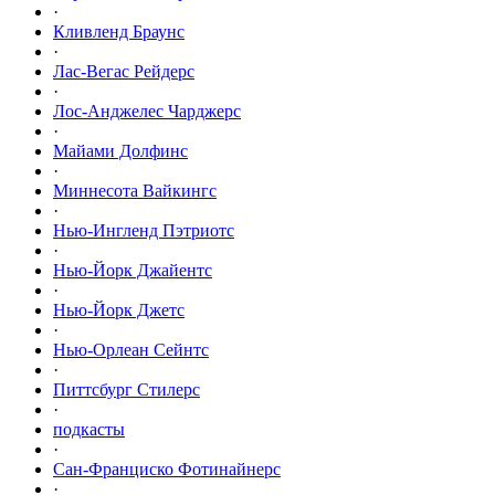
·
Кливленд Браунс
·
Лас-Вегас Рейдерс
·
Лос-Анджелес Чарджерс
·
Майами Долфинс
·
Миннесота Вайкингс
·
Нью-Ингленд Пэтриотс
·
Нью-Йорк Джайентс
·
Нью-Йорк Джетс
·
Нью-Орлеан Сейнтс
·
Питтсбург Стилерс
·
подкасты
·
Сан-Франциско Фотинайнерс
·