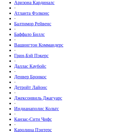
Аризона Кардиналс
·
Атланта Фэлконс
·
Балтимор Рейвенс
·
Баффало Биллс
·
Вашингтон Коммандерс
·
Грин-Бэй Пэкерс
·
Даллас Каубойс
·
Денвер Бронкос
·
Детройт Лайонс
·
Джексонвиль Джагуарс
·
Индианаполис Кольтс
·
Канзас-Сити Чифс
·
Каролина Пэнтерс