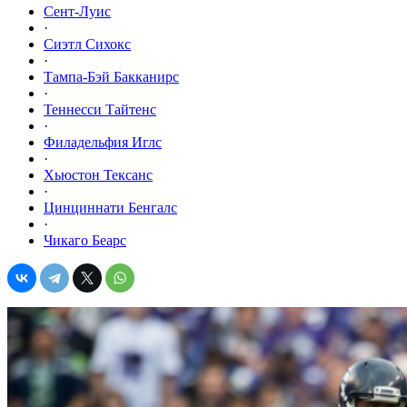
Сент-Луис
·
Сиэтл Сихокс
·
Тампа-Бэй Бакканирс
·
Теннесси Тайтенс
·
Филадельфия Иглс
·
Хьюстон Тексанс
·
Цинциннати Бенгалс
·
Чикаго Беарс