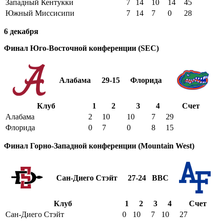
Западный Кентукки
7
14
10
14
45
Южный Миссисипи
7
14
7
0
28
6 декабря
Финал Юго-Восточной конференции (SEC)
Алабама
29-15
Флорида
Клуб
1
2
3
4
Счет
Алабама
2
10
10
7
29
Флорида
0
7
0
8
15
Финал Горно-Западной конференции (Mountain West)
Сан-Диего Стэйт
27-24
ВВС
Клуб
1
2
3
4
Счет
Сан-Диего Стэйт
0
10
7
10
27