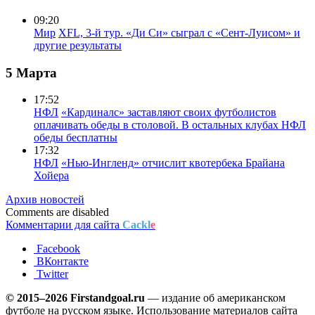
09:20
Мир
XFL, 3-й тур. «Ди Си» сыграл с «Сент-Луисом» и
другие результаты
5 Марта
17:52
НФЛ
«Кардиналс» заставляют своих футболистов
оплачивать обеды в столовой. В остальных клубах НФЛ
обеды бесплатны
17:32
НФЛ
«Нью-Ингленд» отчислит квотербека Брайана
Хойера
Архив новостей
Comments are disabled
Комментарии для сайта
Cackl
e
Facebook
ВКонтакте
Twitter
© 2015–2026 Firstandgoal.ru
— издание об американском
футболе на русском языке. Использование материалов cайта