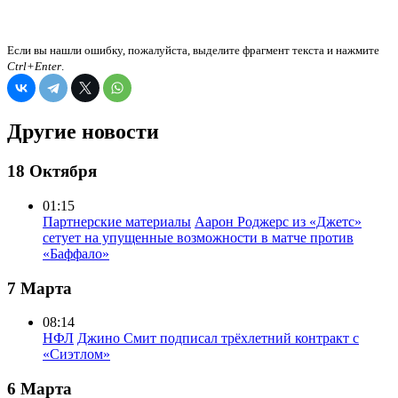
Если вы нашли ошибку, пожалуйста, выделите фрагмент текста и нажмите
Ctrl+Enter
.
Другие новости
18 Октября
01:15
Партнерские материалы
Аарон Роджерс из «Джетс»
сетует на упущенные возможности в матче против
«Баффало»
7 Марта
08:14
НФЛ
Джино Смит подписал трёхлетний контракт с
«Сиэтлом»
6 Марта