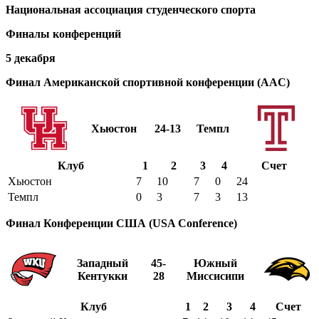
Национальная ассоциация студенческого спорта
Финалы конференций
5 декабря
Финал Американской спортивной конференции (AAC)
Хьюстон
24-13
Темпл
Клуб
1
2
3
4
Счет
Хьюстон
7
10
7
0
24
Темпл
0
3
7
3
13
Финал Конференции США (USA Conference)
Западный
45-
Южный
Кентукки
28
Миссисипи
Клуб
1
2
3
4
Счет