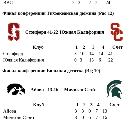
ВВС
7
3
7
7
24
Финал конференции Тихоокеанская дюжина (Pac-12)
Стэнфорд
41-22
Южная Калифорния
Клуб
1
2
3
4
Счет
Стэнфорд
3
10
14
14
41
Южная Калифорния
0
3
13
6
22
Финал конференции Большая десятка (Big 10)
Айова
13-16
Мичиган Стэйт
Клуб
1
2
3
4
Счет
Айова
3
3
0
7
13
Мичиган Стэйт
3
0
6
7
16