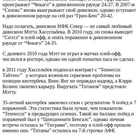
проигрывает “Чикаго” в дивизионном раунде 24-27. В 2007-м
“Сихокс” вновь выигрывают свой дивизион, однако уступают
в дивизионном раунде на сей раз “Грин-Бею” 20-42.
Надо полагать, дивизион НФК Север — не самый любимый
дивизион Мэтта Хассельбека. В 2010 году, он снова выводит
“Сиэтл” в плей-офф, и опять поражение в дивизионном
раунде от “Чикаго” 24-35.
С далекого 2010 года Мэтт не играл в матчах плей-офф,
числился в ростере, однако ни одной попытки паса не сделал.
в 2011 году Хассельбек подписал контракт с “Теннесси
Тайтенс” у которых возникли серьезные проблемы на
позиции квотербека. Винс Янг не оправдал надежд, а Кэрри
Колинс окончил карьеру. Выручать “Титанов” предстояло
Мэтту.
35-летний квотербек закончил сезон с результатом 9 побед и 7
поражений. Эта статистика была лучше, чем показатели
“Теннесси” в предыдущих сезонах. Такой же балланс побед и
поражений был у “Цинциннати Бенгалс”, однако личная
встреча осталась за “Тиграми”, поэтому в плей-офф прошли
именно они. “Титаны” остались на 7-й строчке АФК