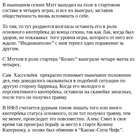
В нынешнем сезоне Мэтт выходил на поле в стартовом
составе в четырех играх, и все их выиграл, заставив
общественность вновь вспомнить о себе.
То там, то тут раздаются возгласы оставить его в роли
основного квотербека до конца сезона, так как Лак, когда был
здоров, не показывал того уровня игры, которого от него все
ждали. “Индианаполис” с ним терпел одно поражение за
другим.
С Мэттом в роли стартера “Кольтс” выиграли четыре матча из
четырех.
Сам Хассельбек прекрасно понимает нынешнее положение
дел, ему доводилось оказываться в подобной ситуации по
другую сторону баррикад. Когда его молодого и
перспективного квотербека, оставили на скамейке запасных,
после того он получил травму.
В НФЛ считается дурным тоном лишать того или иного
квотербека статуса основного, если тот получил травму, тем
не менее, происходит это повсеместно. Алекс Смит в свое
время так проиграл борьбу за место в старте Колину
Капернику, а позже был обменян в “Канзас-Сити Чифс”.