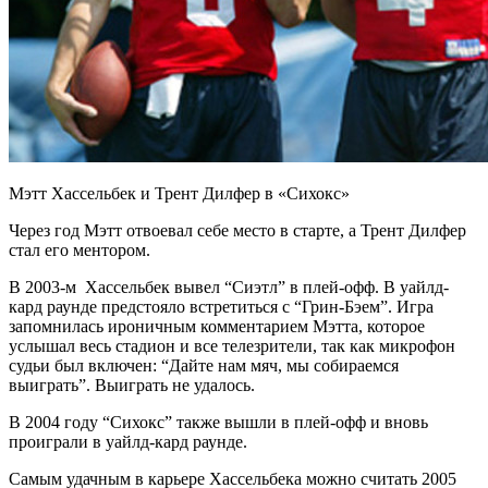
Мэтт Хассельбек и Трент Дилфер в «Сихокс»
Через год Мэтт отвоевал себе место в старте, а Трент Дилфер
стал его ментором.
В 2003-м Хассельбек вывел “Сиэтл” в плей-офф. В уайлд-
кард раунде предстояло встретиться с “Грин-Бэем”. Игра
запомнилась ироничным комментарием Мэтта, которое
услышал весь стадион и все телезрители, так как микрофон
судьи был включен: “Дайте нам мяч, мы собираемся
выиграть”. Выиграть не удалось.
В 2004 году “Сихокс” также вышли в плей-офф и вновь
проиграли в уайлд-кард раунде.
Самым удачным в карьере Хассельбека можно считать 2005