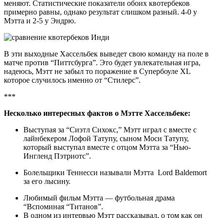
меняют. Статистические показатели обоих квотербеков
примерно равны, однако результат слишком разный. 4-0 у
Мэтта и 2-5 у Эндрю.
В эти выходные Хассельбек выведет свою команду на поле в
матче против “Питтсбурга”. Это будет увлекательная игра,
надеюсь, Мэтт не забыл то поражение в Супербоуле XL
которое случилось именно от “Стилерс”.
***
Несколько интересных фактов о Мэтте Хассельбеке:
Выступая за “Сиэтл Сихокс,” Мэтт играл с вместе с
лайнбекером Лофой Татупу, сыном Моси Татупу,
который выступал вместе с отцом Мэтта за “Нью-
Ингленд Пэтриотс”.
Болельщики Теннесси называли Мэтта Lord Baldemort
за его лысину.
Любимый фильм Мэтта — футбольная драма
“Вспоминая “Титанов”.
В одном из интервью Мэтт рассказывал, о том как он