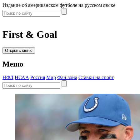
Издание об американском футболе на русском языке
First & Goal
Открыть меню
Меню
НФЛ
НСАА
Россия
Мир
Фан-зона
Ставки на спорт