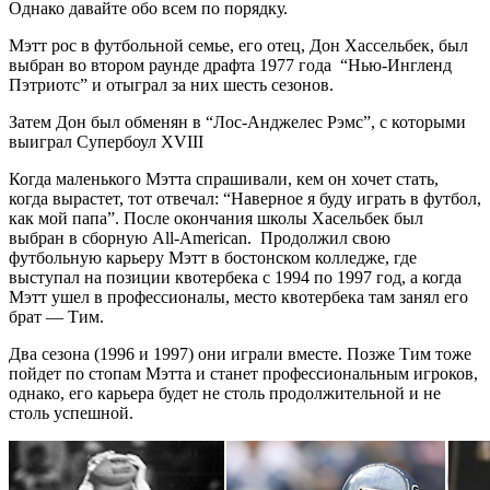
Однако давайте обо всем по порядку.
Мэтт рос в футбольной семье, его отец, Дон Хассельбек, был
выбран во втором раунде драфта 1977 года “Нью-Ингленд
Пэтриотс” и отыграл за них шесть сезонов.
Затем Дон был обменян в “Лос-Анджелес Рэмс”, с которыми
выиграл Супербоул XVIII
Когда маленького Мэтта спрашивали, кем он хочет стать,
когда вырастет, тот отвечал: “Наверное я буду играть в футбол,
как мой папа”. После окончания школы Хасельбек был
выбран в сборную All-American. Продолжил свою
футбольную карьеру Мэтт в бостонском колледже, где
выступал на позиции квотербека с 1994 по 1997 год, а когда
Мэтт ушел в профессионалы, место квотербека там занял его
брат — Тим.
Два сезона (1996 и 1997) они играли вместе. Позже Тим тоже
пойдет по стопам Мэтта и станет профессиональным игроков,
однако, его карьера будет не столь продолжительной и не
столь успешной.