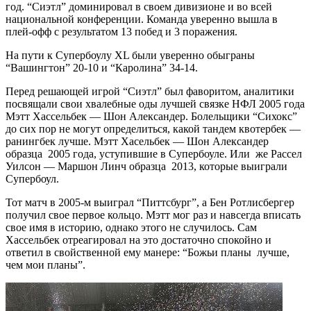
год. “Сиэтл” доминировал в своем дивизионе и во всей
национальной конференции. Команда уверенно вышла в
плей-офф с результатом 13 побед и 3 поражения.
На пути к Супербоулу XL были уверенно обыграны
“Вашингтон” 20-10 и “Каролина” 34-14.
Перед решающей игрой “Сиэтл” был фаворитом, аналитики
посвящали свои хвалебные оды лучшей связке НФЛ 2005 года
Мэтт Хассельбек — Шон Александер. Болельщики “Сихокс”
до сих пор не могут определиться, какой тандем квотербек —
ранингбек лучше. Мэтт Хасельбек — Шон Александер
образца 2005 года, уступившие в Супербоуле. Или же Рассел
Уилсон — Маршон Линч образца 2013, которые выиграли
Супербоул.
Тот матч в 2005-м выиграл “Питтсбург”, а Бен Ротлисбергер
получил свое первое кольцо. Мэтт мог раз и навсегда вписать
свое имя в историю, однако этого не случилось. Сам
Хассельбек отреагировал на это достаточно спокойно и
ответил в свойственной ему манере: “Божьи планы лучше,
чем мои планы”.