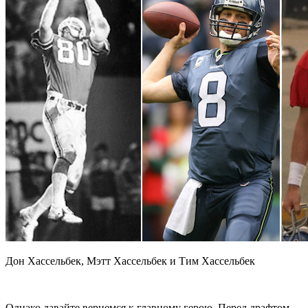
Дон Хассельбек, Мэтт Хассельбек и Тим Хассельбек
Однако давайте вернемся к главному герою. Перед драфтом