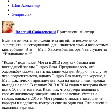
·
Шон Александр
·
Эндрю Лак
Валерий Соболевский
Приглашенный автор
Если вы внимательно следите за лигой, то несомненно
знаете, кто на сегодняшний день является самым возрастным
квотербеком. Это — Мэтт Хассельбек, который выступает за
“Индианаполис”.
“Кольтс” подписали Мэтта в 2013 году как бэкапа для
восходящей звезды Эндрю Лака. Предполагалось, что
Хассельбек сможет стать наставником для Эндрю, и в случае
чего подменять того, однако Эндрю Лак выступал хорошо, и
Мэтт фактически просидел два года на лавке, лишь изредка
выходя на поле. В сезонах 2013 и 2014 годов у ветерана была
всего 56 попыток паса. Казалось, что карьера подошла к
своему логичному завершению и пора вешать бутсы на
гвоздь, однако в 2015-м Мэтт решил отложить завершение
карьеры и подписать контракт еще на один год. Это решение
оказалось верным.