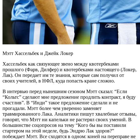
Мэтт Хассельбек и Джейк Локер
Хассельбек как связующее звено между квотербеками
прошлого (Фарв, Дилфер) и квотербеками настоящего (Локер,
Лак). Он передает им те знания, которые сам получил от
своих учителей, в НФЛ, куда попасть кране сложно.
В интервью перед нынешним сезоном Мэтт сказал: “Если
“Кольтс” сделают мне предложение продлить контракт, я буду
счастлив”. В “Инди” такое предложение сделали и не
прогадали. Мэтт более чем уверенно заменяет
травмированного Лака. Аналитики пишут хвалебные отзывы,
говорят, что Мэтт ни капельки не растерял своих умений. В
большинстве соцопросов на тему “Кого бы вы поставили
стартером на этой неделе, будь Эндрю Лак здоров?”
побеждает Мэтт. Все сходятся в одном: коней на переправе не