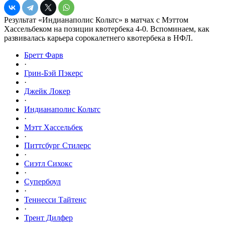
Результат «Индианаполис Кольтс» в матчах с Мэттом
Хассельбеком на позиции квотербека 4-0. Вспоминаем, как
развивалась карьера сорокалетнего квотербека в НФЛ.
Бретт Фарв
·
Грин-Бэй Пэкерс
·
Джейк Локер
·
Индианаполис Кольтс
·
Мэтт Хассельбек
·
Питтсбург Стилерс
·
Сиэтл Сихокс
·
Супербоул
·
Теннесси Тайтенс
·
Трент Дилфер