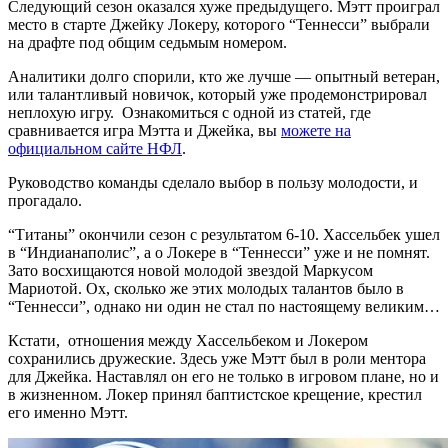
Следующий сезон оказался хуже предыдущего. Мэтт проиграл
место в старте Джейку Локеру, которого “Теннесси” выбрали
на драфте под общим седьмым номером.
Аналитики долго спорили, кто же лучше — опытный ветеран,
или талантливый новичок, который уже продемонстрировал
неплохую игру. Ознакомиться с одной из статей, где
сравнивается игра Мэтта и Джейка, вы
можете на
официальном сайте НФЛ
.
Руководство команды сделало выбор в пользу молодости, и
прогадало.
“Титаны” окончили сезон с результатом 6-10. Хассельбек ушел
в “Индианаполис”, а о Локере в “Теннесси” уже и не помнят.
Зато восхищаются новой молодой звездой Маркусом
Мариотой. Ох, сколько же этих молодых талантов было в
“Теннесси”, однако ни один не стал по настоящему великим…
Кстати, отношения между Хассельбеком и Локером
сохранились дружеские. Здесь уже Мэтт был в роли ментора
для Джейка. Наставлял он его не только в игровом плане, но и
в жизненном. Локер принял баптистское крещение, крестил
его именно Мэтт.