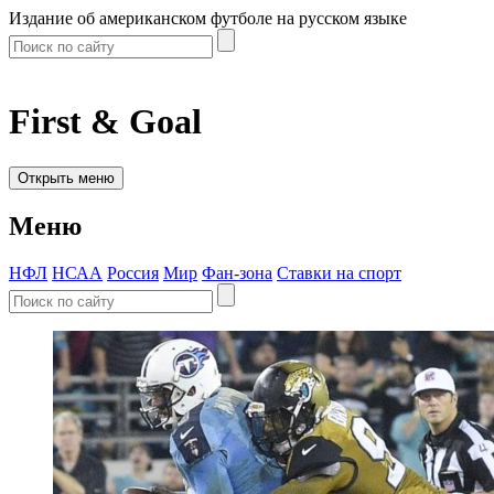
Издание об американском футболе на русском языке
First & Goal
Открыть меню
Меню
НФЛ
НСАА
Россия
Мир
Фан-зона
Ставки на спорт