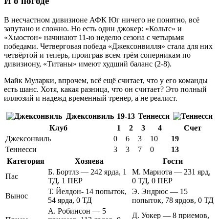
И о погоде
В несчастном дивизионе АФК Юг ничего не понятно, всё
запутано и сложно. Но есть один джокер: «Кольтс» и
«Хьюстон» начинают 11-ю неделю сезона с четырьмя
победами. Четверговая победа «Джексонвилля» стала для них
четвёртой и теперь, проиграв всем трём соперникам по
дивизиону, «Титаны» имеют худший баланс (2-8).
Майк Муларки, впрочем, всё ещё считает, что у его команды
есть шанс. Хотя, какая разница, что он считает? Это полный
иллюзий и надежд временный тренер, а не реалист.
Джексонвиль
19-13
Теннесси
Клуб
1
2
3
4
Счет
Джексонвиль
0
6
3
10
19
Теннесси
3
3
7
0
13
Категория
Хозяева
Гости
Б. Бортлз — 242 ярда, 1
М. Мариота — 231 ярд,
Пас
ТД, 1 ПЕР
0 ТД, 0 ПЕР
Т. Йелдон- 14 попыток,
Э. Эндрюс — 15
Вынос
54 ярда, 0 ТД
попыток, 78 ярдов, 0 ТД
А. Робинсон — 5
Д. Уокер — 8 приемов,