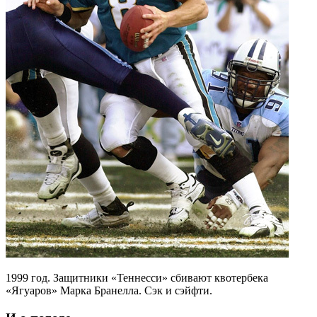
1999 год. Защитники «Теннесси» сбивают квотербека
«Ягуаров» Марка Бранелла. Сэк и сэйфти.