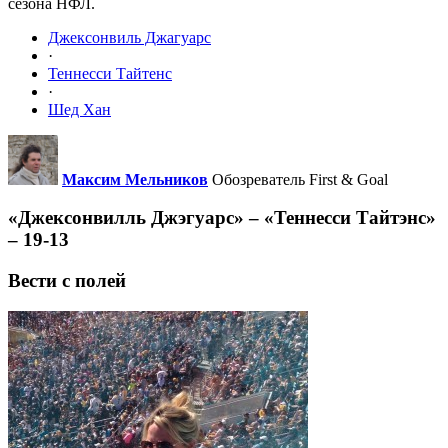
сезона НФЛ.
Джексонвиль Джагуарс
·
Теннесси Тайтенс
·
Шед Хан
Максим Мельников
Обозреватель First & Goal
«Джексонвилль Джэгуарс» – «Теннесси Тайтэнс»
– 19-13
Вести с полей