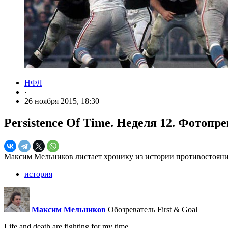
НФЛ
·
26 ноября 2015, 18:30
Persistence Of Time. Неделя 12. Фотопр
Максим Мельников листает хронику из истории противостояний 
история
Максим Мельников
Обозреватель First & Goal
Life and death are fighting for my time