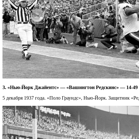
3. «Нью-Йорк Джайентс» — «Вашингтон Редскинс» — 14-49
5 декабря 1937 года. «Поло Граундс», Нью-Йорк. Защитник «Ред