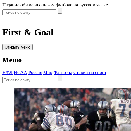
Издание об американском футболе на русском языке
First & Goal
Открыть меню
Меню
НФЛ
НСАА
Россия
Мир
Фан-зона
Ставки на спорт