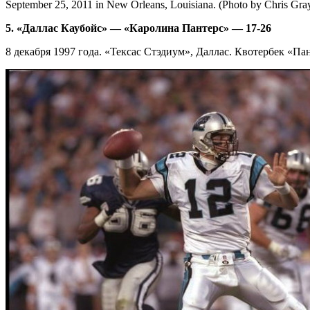
September 25, 2011 in New Orleans, Louisiana. (Photo by Chris Gra
5. «Даллас Каубойс» — «Каролина Пантерс» — 17-26
8 декабря 1997 года. «Тексас Стэдиум», Даллас. Квотербек «Па