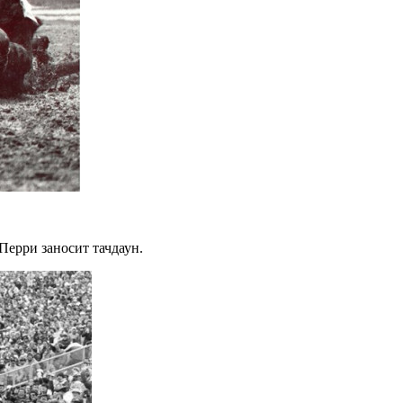
Перри заносит тачдаун.