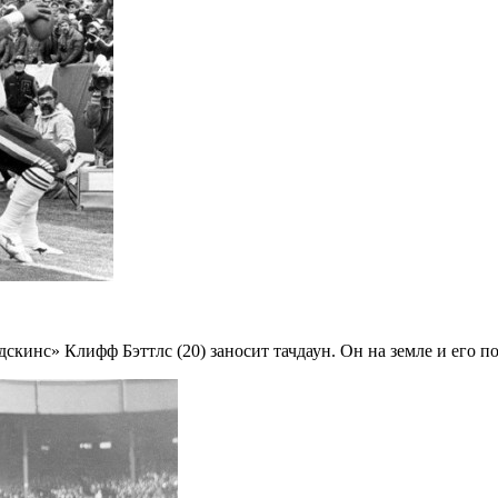
скинс» Клифф Бэттлс (20) заносит тачдаун. Он на земле и его п