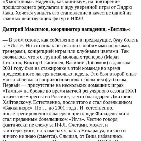
«Хьюстоном». Надеюсь, как минимум, на повторение
прошлогоднего результата и жду уверенной игры от Эндрю
Лака. Хочется увидеть его становление в качестве одной из
главных действующих фигур в НФЛ!
Дмитрий Максимов, координатор нападения, «Витязь»:
— В этом сезоне, как собственно и в предыдущие, буду болеть
за «Иглз». Но это никак не связано с любимыми игроками,
тренерами, концепцией игры или клубными цветами. Так
сложилось, что я с группой молодых тренеров (Марат
Липатов, Виктор Скапишев, Василий Добряков) в далеком
2001 году был на стажировке в этой команде во время
предсезонного лагеря несколько недель. Это был второй опыт
моего «близкого соприкосновения» с большим футболом.
Первый — присутствие на нескольких домашних играх
«Тампы» на бровке во время матчей регулярного сезона НФЛ
в качестве «прессы из России», за что благодарен Дмитрию
Хайтовскому. Естественно, после этого я стал болельщиком
«Бакканиэрс». Но…. до 2001 года . И, естественно,
после тренировочного лагеря в пригороде Филадельфии я
стал преданным болельщиком «Иглз». Честно говоря,
фактически не слежу за НФЛ. Счетами, может, и
заинтересуюсь, но в именах я, как в Никарагуа, никого и
ничего не знаю (смеется). Слышал, от Вика избавились.