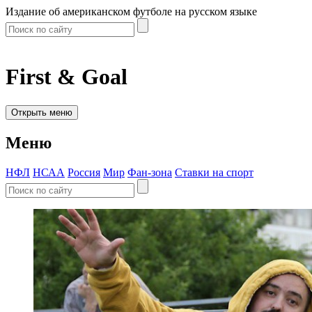
Издание об американском футболе на русском языке
First & Goal
Открыть меню
Меню
НФЛ
НСАА
Россия
Мир
Фан-зона
Ставки на спорт