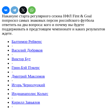
Накануне старта регулярного сезона НФЛ First & Goal
попросил самых знаковых персон российского футбола
ответить на два вопроса: кого и почему вы будете
поддерживать в предстоящем чемпионате и каких результатов
ждете.
Балтимор Рейвенс
·
Василий Добряков
·
Виктор Бут
·
Грин-Бэй Пэкерс
·
Дмитрий Максимов
·
Игорь Чернолуцкий
·
Индианаполис Кольтс
·
Кирилл Завьялов
·