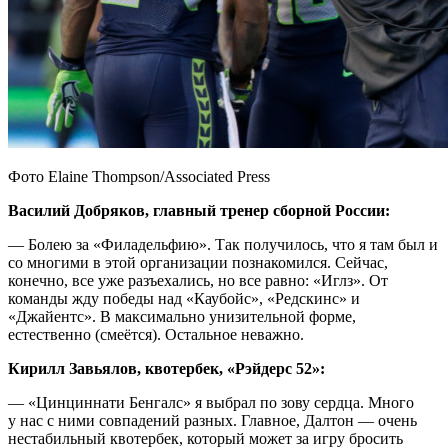
Фото Elaine Thompson/Associated Press
Василий Добряков, главный тренер сборной России:
— Болею за «Филадельфию». Так получилось, что я там был и
со многими в этой организации познакомился. Сейчас,
конечно, все уже разъехались, но все равно: «Иглз». От
команды жду победы над «Каубойс», «Редскинс» и
«Джайентс». В максимально унизительной форме,
естественно (смеётся). Остальное неважно.
Кирилл Завьялов, квотербек, «Рэйдерс 52»:
— «Цинциннати Бенгалс» я выбрал по зову сердца. Много
у нас с ними совпадений разных. Главное, Далтон — очень
нестабильный квотербек, который может за игру бросить