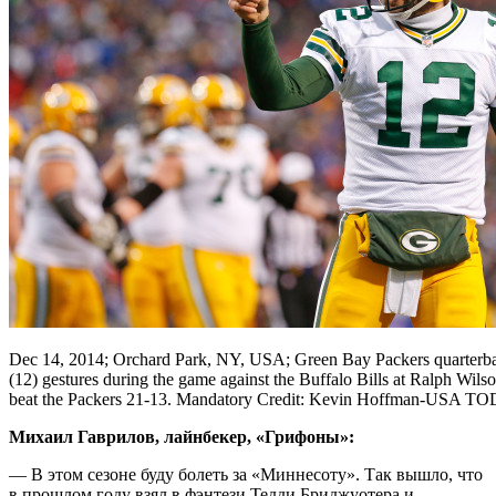
Dec 14, 2014; Orchard Park, NY, USA; Green Bay Packers quarterb
(12) gestures during the game against the Buffalo Bills at Ralph Wils
beat the Packers 21-13. Mandatory Credit: Kevin Hoffman-USA T
Михаил Гаврилов, лайнбекер, «Грифоны»:
— В этом сезоне буду болеть за «Миннесоту». Так вышло, что
в прошлом году взял в фэнтези Тедди Бриджуотера и