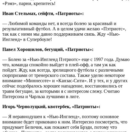
«Рэмз», парни, крепитесь!
Иван Стельмах, сейфти, «Патриоты»:
— Любимой команды нет, я всегда болею за красивый и
результативный футбол. А в целом удачи желаю «Пэтриотс»,
так как с ними мы давно поддерживаем связь. Жду «Нью-
Ингленд» в Супербоуле!
Павел Хорошилов, бегущий, «Патриоты»:
— Болею за «Нью-Ингленд Пэтриотс» еще с 1997 года. Думаю
что, команда спокойно выйдет в плей-офф, а там уж как
пойдет. Жду, как всегда, зрелищного футбола с различными
сюрпризами от тренерского состава. Также уделю некоторое
внимание «Миннесоте» и «Канзас-Сити». И у тех, и у других
сейчас подобралось хорошее нападение, восстановились от
травм бегущие, за которыми я с интересом слежу. Считаю
Питерсона и Чарльза лучшими в лиге.
Игорь Чернолуцкий, квотербек, «Патриоты»:
— Я неравнодушен к «Нью-Ингленд», поэтому основное
внимание будет приковано к ним. Интересно посмотреть, что
придумает Беличик, как покажет себя Брэди, потому что