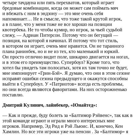
четыре тачдауна или пять перехватов, который играет
бредовые комбинации, когда он может сам поймать мяч
и вбежать с ним в эндзону — это мне очень себя
напоминает… Не в смысле, что тоже такой крутой игрок,
а в плане, что у меня тоже не все хорошо на позиции
квотербека. Не то чтобы кумир, но игрок, за чьей судьбой
слежу, — Адриан Питерсон. Потому что он бегущий —
позиция, на которой я начинал. И потому что тот стиль,
в котором он играет, очень мне нравится. Он не таранного
плана ранинбек, но и не из тех, кто маленький и юркий.
Он просто отлично видит поле, шикарно двигается на ногах,
и в этом его преимущество. Супербоул? Кроме того, что
хотел бы увидеть там полосатых, хотя их там точно не будет,
мне импонирует «Грин-Бэй». Я думаю, что они в этом сезоне
исправят ошибки сезона предыдущего и окажутся способны
выйти в Супербоул. У «Патриотов» всегда есть проблемы,
но они всегда являются фаворитами. На них осторожненько
поставлю.
Дмитрий Кулинич, лайнбекер, «Юнайтед»:
— Как и прежде, буду болеть за «Балтимор Рэйвенс», так как в
этой команде играют и играли много интересных мне
игроков. Например, Эд Рид и Рэй Льюис. И, конечно, Кен
Хамлин. Но все эти игроки уже на пенсии . За «Балтимор» я