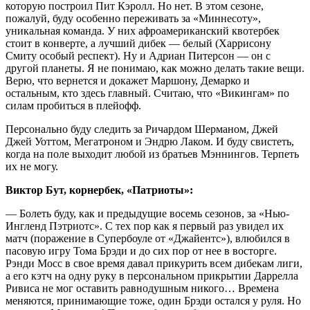
которую построил Пит Кэролл. Но нет. В этом сезоне,
пожалуй, буду особенно переживать за «Миннесоту»,
уникальная команда. У них афроамериканский квотербек
стоит в конверте, а лучший дибек — белый (Харрисону
Смиту особый респект). Ну и Адриан Питерсон — он с
другой планеты. Я не понимаю, как можно делать такие вещи.
Верю, что вернется и докажет Маршону, Демарко и
остальным, кто здесь главный. Считаю, что «Викингам» по
силам пробиться в плейофф.
Персонально буду следить за Ричардом Шерманом, Джей
Джей Уоттом, Мегатроном и Эндрю Лаком. И буду свистеть,
когда на поле выходит любой из братьев Мэннингов. Терпеть
их не могу.
Виктор Бут, корнербек, «Патриоты»:
— Болеть буду, как и предыдущие восемь сезонов, за «Нью-
Ингленд Пэтриотс». С тех пор как я первый раз увидел их
матч (поражение в Супербоуле от «Джайентс»), влюбился в
пасовую игру Тома Брэди и до сих пор от нее в восторге.
Рэнди Мосс в свое время давал прикурить всем дибекам лиги,
а его кэтч на одну руку в персональном прикрытии Даррелла
Ривиса не мог оставить равнодушным никого… Времена
меняются, принимающие тоже, один Брэди остался у руля. Но