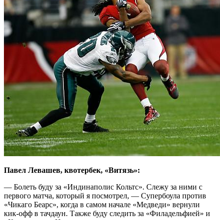
Павел Левашев, квотербек, «Витязь»:
— Болеть буду за «Индинаполис Кольтс». Слежу за ними с
первого матча, который я посмотрел, — Супербоула против
«Чикаго Беарс», когда в самом начале «Медведи» вернули
кик-офф в тачдаун. Также буду следить за «Филадельфией» и