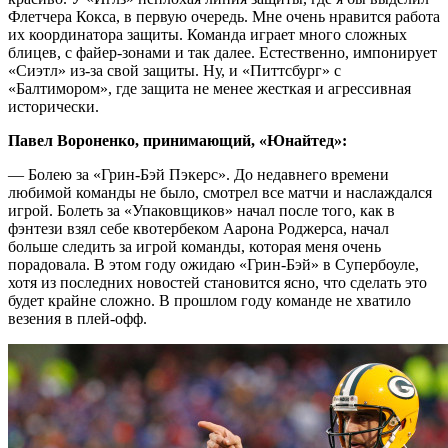
Флетчера Кокса, в первую очередь. Мне очень нравится работа
их координатора защиты. Команда играет много сложных
блицев, с файер-зонами и так далее. Естественно, импонирует
«Сиэтл» из-за свой защиты. Ну, и «Питтсбург» с
«Балтимором», где защита не менее жесткая и агрессивная
исторически.
Павел Вороненко, принимающий, «Юнайтед»:
— Болею за «Грин-Бэй Пэкерс». До недавнего времени
любимой команды не было, смотрел все матчи и наслаждался
игрой. Болеть за «Упаковщиков» начал после того, как в
фэнтези взял себе квотербеком Аарона Роджерса, начал
больше следить за игрой команды, которая меня очень
порадовала. В этом году ожидаю «Грин-Бэй» в Супербоуле,
хотя из последних новостей становится ясно, что сделать это
будет крайне сложно. В прошлом году команде не хватило
везения в плей-офф.