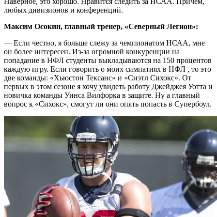
Наверное, это хорошо. Нравится следить за НСАА. Причем,
любых дивизионов и конференций.
Максим Осокин, главный тренер, «Северный Легион»:
— Если честно, я больше слежу за чемпионатом НСАА, мне
он более интересен. Из-за огромной конкуренции на
попадание в НФЛ студенты выкладываются на 150 процентов
каждую игру. Если говорить о моих симпатиях в НФЛ , то это
две команды: «Хьюстон Тексанс» и «Сиэтл Сихокс». От
первых в этом сезоне я хочу увидеть работу Джейджея Уотта и
новичка команды Уинса Вилфорка в защите. Ну а главный
вопрос к «Сихокс», смогут ли они опять попасть в Супербоул.