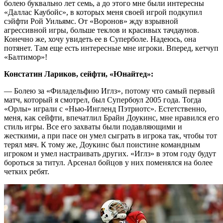
болею буквально лет семь, а до этого мне были интересны
«Даллас Каубойс», в которых меня своей игрой подкупил
сэйфти Рой Уильямс. От «Воронов» жду взрывной
агрессивной игры, больше теклов и красивых тачдаунов.
Конечно же, хочу увидеть ее в Суперболе. Надеюсь, она
потянет. Там еще есть интересные мне игроки. Вперед, кетчуп
«Балтимор»!
Констатин Лариков, сейфти, «Юнайтед»:
— Болею за «Филадельфию Иглз», потому что самый первый
матч, который я смотрел, был Супербоул 2005 года. Тогда
«Орлы» играли с «Нью-Ингленд Пэтриотс». Естетственно,
меня, как сейфти, впечатлил Брайн Доукинс, мне нравился его
стиль игры. Все его захваты были подавляющими и
жесткими, а при пасе он умел сыграть в игрока так, чтобы тот
терял мяч. К тому же, Доукинс был поистине командным
игроком и умел настраивать других. «Иглз» в этом году будут
бороться за титул. Арсенал бойцов у них поменялся на более
четких ребят.