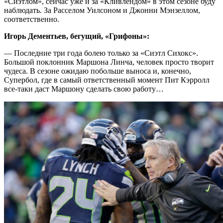
«Сиэтлом», сейчас уже и за «Кливлендом» в этом сезоне буду
наблюдать. За Расселом Уилсоном и Джонни Мэнзеллом,
соответственно.
Игорь Дементьев, бегущий, «Грифоны»:
— Последние три года болею только за «Сиэтл Сихокс».
Большой поклонник Маршона Линча, человек просто творит
чудеса. В сезоне ожидаю побольше выноса и, конечно,
Супербол, где в самый ответственный момент Пит Кэрролл
все-таки даст Маршону сделать свою работу…