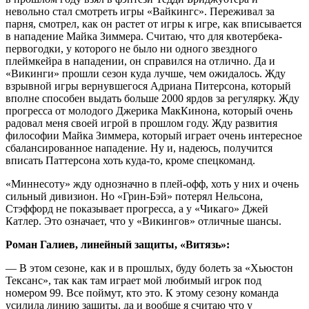
невольно стал смотреть игры «Вайкингс». Переживал за
парня, смотрел, как он растет от игры к игре, как вписывается
в нападение Майка Зиммера. Считаю, что для квотербека-
первогодки, у которого не было ни одного звездного
плеймкейра в нападении, он справился на отлично. Да и
«Викинги» прошли сезон куда лучше, чем ожидалось. Жду
взрывной игры вернувшегося Адриана Питерсона, который
вполне способен выдать больше 2000 ярдов за регулярку. Жду
прогресса от молодого Джерика МакКинона, который очень
радовал меня своей игрой в прошлом году. Жду развития
философии Майка Зиммера, который играет очень интересное
сбалансированное нападение. Ну и, надеюсь, получится
вписать Паттерсона хоть куда-то, кроме спецкоманд.
«Миннесоту» жду однозначно в плей-офф, хоть у них и очень
сильный дивизион. Но «Грин-Бэй» потерял Нельсона,
Стэффорд не показывает прогресса, а у «Чикаго» Джей
Катлер. Это означает, что у «Викингов» отличные шансы.
Роман Галиев, линейный защиты, «Витязь»:
— В этом сезоне, как и в прошлых, буду болеть за «Хьюстон
Тексанс», так как там играет мой любимый игрок под
номером 99. Все поймут, кто это. К этому сезону команда
усилила линию защиты, да и вообще я считаю что у