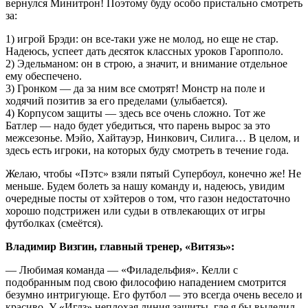
вернулся Минитрон! Поэтому буду особо пристально смотреть
за:
1) игрой Брэди: он все-таки уже не молод, но еще не стар.
Надеюсь, успеет дать десяток классных уроков Гаропполо.
2) Эдельманом: он в строю, а значит, и внимание отдельное
ему обеспечено.
3) Гронком — да за ним все смотрят! Монстр на поле и
ходячий позитив за его пределами (улыбается).
4) Корпусом защиты — здесь все очень сложно. Тот же
Батлер — надо будет убедиться, что парень вырос за это
межсезонье. Мэйо, Хайтауэр, Нинкович, Силига… В целом, и
здесь есть игроки, на которых буду смотреть в течение года.
Желаю, чтобы «Пэтс» взяли пятый Супербоул, конечно же! Не
меньше. Будем болеть за нашу команду и, надеюсь, увидим
очередные посты от хэйтеров о том, что газон недостаточно
хорошо подстрижен или судьи в отвлекающих от игры
футболках (смеётся).
Владимир Визгин, главный тренер, «Витязь»:
— Любимая команда — «Филадельфия». Келли с
подобранным под свою философию нападением смотрится
безумно интригующе. Его футбол — это всегда очень весело и
красиво. У «Иглз» неплохая линия защиты, где я бы выделил