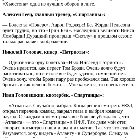
«Хьюстона» одна из лучших оборон в лиге.
Алексей Геец, главный тренер, «Спартанцы»:
— Болею за «Пэкерс». Аарон Роджерс! Без Жорди Нельсона
будет трудно, но это «Грин-Бэй». Наследники великого Винса
Ломбарди! Дурацкий проигрыш «Сиэтлу» в прошлом сезоне
только распаляет воображение.
Николай Головач, кикер, «Патриоты»:
— Однозначно буду болеть за «Нью-Ингленд Пэтриотс».
Очень нравится, как играет Том Брэди. Очень долго будут
раскачиваться , но в итоге все будет удачно, сомнений нет.
Очень хочу, чтобы Брэди пару раз пробежался сам. Так хорошо
бросать и так нелепо бежать… Мне кажется, это очень весело.
Иван Головешкин, квотербек, «Спартанцы»:
— «Атланта». Случайно выбрал. Когда решил смотреть НФЛ,
открыл перечень команд, закрыл глаза и выбрал команду
наугад. С каждым просмотром я все больше убеждаюсь, что
«Атланта» — это «Спартанцы» в НФЛ. Так даже мой отец
говорит, посмотрев наши игры и их матчи. Так что это судьба.
Разумеется, хочу видеть «Атланту» в Супербоуле. Слежу за