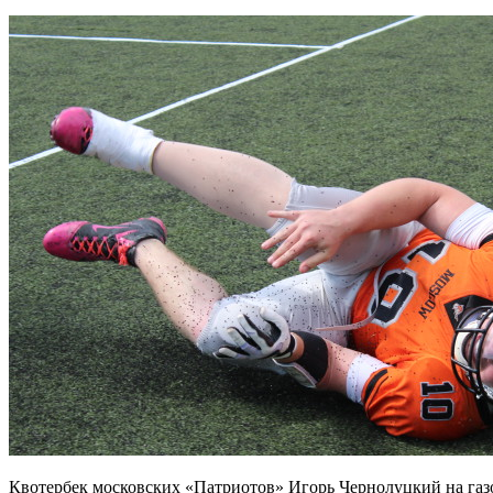
Квотербек московских «Патриотов» Игорь Чернолуцкий на газо