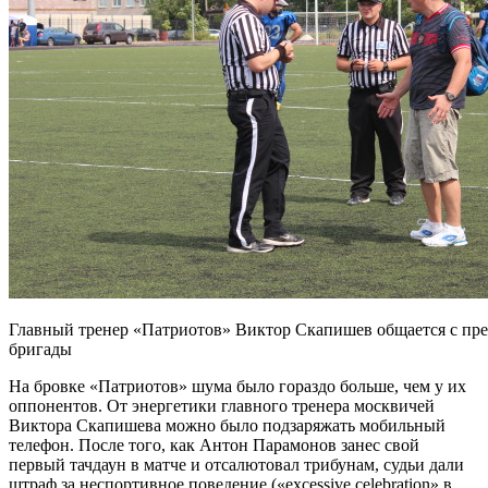
Главный тренер «Патриотов» Виктор Скапишев общается с пре
бригады
На бровке «Патриотов» шума было гораздо больше, чем у их
оппонентов. От энергетики главного тренера москвичей
Виктора Скапишева можно было подзаряжать мобильный
телефон. После того, как Антон Парамонов занес свой
первый тачдаун в матче и отсалютовал трибунам, судьи дали
штраф за неспортивное поведение («excessive celebration» в