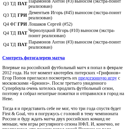
Парамонов Антон (#3) выносом (экстра-поинт
Q3
ТД
ПАТ
реализован)
Дементьев Игорь (#45) выносом (экстра-поинт
Q3
ТД
ГРИ
реализован)
Q4
ФГ
ГРИ
Лошаков Сергей (#52)
Чернолуцкий Игорь (#10) выносом (экстра-
Q4
ТД
ПАТ
поинт реализован)
Парамонов Антон (#3) выносом (экстра-поинт
Q4
ТД
ПАТ
реализован)
Смотреть фотогалерею матча
Впервые на российский футбольный матч я попал в феврале
2012 года. На тот момент квотербек питерских «Грифонов»
Егор Попов пригласил посмотреть их
предсезонную игру
с
московскими «Брюинз». После третьего увиденного
Супербоула очень хотелось продлить футбольный сезон,
поэтому я собрал нехитрые пожитки и отправился в город на
Неве.
Тогда я и представить себе не мог, что три года спустя будет
First & Goal, что я погружусь с головой в тему чемпионата
России и буду ждать матча двух российских команд не
меньше, чем игры регулярного сезона НФЛ. И, конечно, не