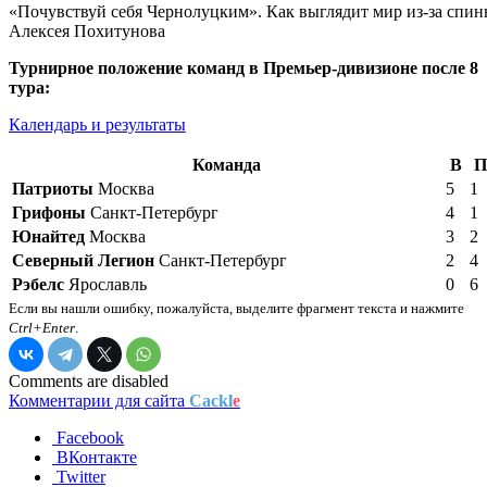
«Почувствуй себя Чернолуцким». Как выглядит мир из-за спи
Алексея Похитунова
Турнирное положение команд в Премьер-дивизионе после 8
тура:
Календарь и результаты
Команда
В
П
Патриоты
Москва
5
1
Грифоны
Санкт-Петербург
4
1
Юнайтед
Москва
3
2
Северный Легион
Санкт-Петербург
2
4
Рэбелс
Ярославль
0
6
Если вы нашли ошибку, пожалуйста, выделите фрагмент текста и нажмите
Ctrl+Enter
.
Comments are disabled
Комментарии для сайта
Cackl
e
Facebook
ВКонтакте
Twitter