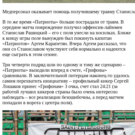
Медперсонал оказывает помощь получившему травму Станисл
В то же время «Патриоты» больше пострадали от травм. В
середине матча повреждение получил оффенсив-лайнмен
Станислав Рашицкий – его с поля унесли на носилках. Ближе
к концу игры поле вынужден был покинуть капитан
«Патриотов» Артем Карапетян. Вчера Артем рассказал, что
они со Станиславом чувствуют себя нормально и надеются
еще сыграть в этом сезоне.
Три четверти подряд шли по одному и тому же сценарию –
«Патриоты» выходили вперед в счете, «Грифоны»
сравнивали. В заключительной питерцам наконец-то удалось
самим перехватить инициативу – профильный кикер Сергей
Лошаков принес «Грифонам» 3 очка, счет стал 24:21 (за
работой лучших кикеров страны было очень интересно
наблюдать – все реализации безошибочны, а перед матчем
попадали в ворота с центра поля).