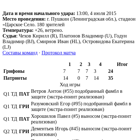
Дата и время начального удара:
13:00, 4 июля 2015
Место проведения:
г. Пушкин (Ленинградская обл.), стадион
«Царское Село. 180 зрителей
Температура:
+26, ветрено.
Судьи
: Чехов Кирилл (R), Платонов Владимир (U), Годун
Владимир (BJ), Смирнов Иван (HL), Островидова Екатерина
(LJ)
Составы команд
·
Протокол матча
1
2
3
4
Итог
Грифоны
7
7
7
3
24
Патриоты
14
0
7
14
35
Ход игры
Ветров Антон (#55) подобранный фамбл в
Q1
ТД
ПАТ
защите (экстра-поинт реализован)
Разумовский Егор (#95) подобранный фамбл в
Q1
ТД
ГРИ
защите (экстра-поинт реализован)
Хорошилов Павел (#5) выносом (экстра-поинт
Q1
ТД
ПАТ
реализован)
Дементьев Игорь (#45) выносом (экстра-поинт
Q2
ТД
ГРИ
реализован)