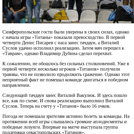
Симферопольские гости были уверены в своих силах, однако
с начала игры «Титаны» показали превосходство. В первой
четверти Денис Писарев с паса занес тачдаун, а Виталий
Суслов удачно исполнил реализацию. Затем мяч перешел к
«Таврам», однако Владимир Дубина сделал перехват.
К сожалению, не обошлось без сильных столкновений. Уже в
первой четверти несколько игроков «Титанов» получили
травмы, что не позволило продолжить сражение. Однако этот
неприятный факт не помешал команде двигаться в победном
направлении.
Следующий тачдаун занес Виталий Вакулюк. И здесь пошло
все, как по схеме. И снова реализацию выполнил Виталий
Суслов. Теперь на счету у «Титанов» было 16 очков.
Погода не помешала зрителям активно болеть за команды. На
протяжении всей игры слышались громкие аплодисменты и
победные лозунги. Впервые на матче выступала группа
поддержки севастопольских «Титанов».