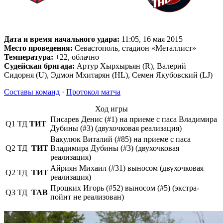
Дата и время начального удара:
11:05, 16 мая 2015
Место проведения:
Севастополь, стадион «Металлист»
Температура:
+22, облачно
Судейская бригада:
Артур Хырхырьян (R), Валерий
Сидорня (U), Эдмон Мхитарян (HL), Семен Якубовский (LJ)
Составы команд
·
Протокол матча
Ход игры
Писарев Денис (#1) на приеме с паса Владимира
Q1
ТД
ТИТ
Дубины (#3) (двухочковая реализация)
Вакулюк Виталий (#85) на приеме с паса
Q2
ТД
ТИТ
Владимира Дубины (#3) (двухочковая
реализация)
Айриян Михаил (#31) выносом (двухочковая
Q2
ТД
ТИТ
реализация)
Процких Игорь (#52) выносом (#5) (экстра-
Q3
ТД
ТАВ
пойнт не реализован)