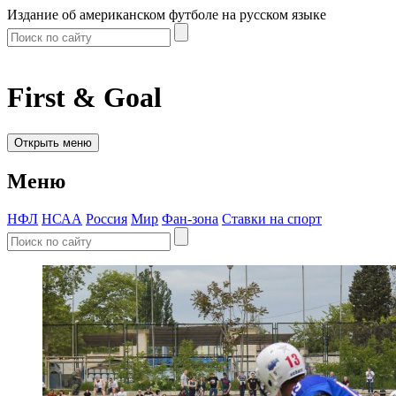
Издание об американском футболе на русском языке
First & Goal
Открыть меню
Меню
НФЛ
НСАА
Россия
Мир
Фан-зона
Ставки на спорт