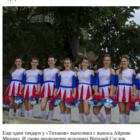
Еще один тачдаун у «Титанов» выполнил с выноса Айриян
Михаил. И снова реализацию исполнил Виталий Суслов.