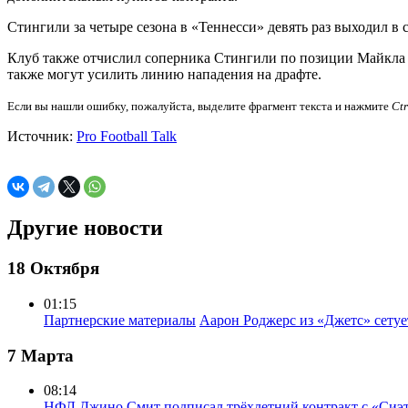
Стингили за четыре сезона в «Теннесси» девять раз выходил в с
Клуб также отчислил соперника Стингили по позиции Майкла О
также могут усилить линию нападения на драфте.
Если вы нашли ошибку, пожалуйста, выделите фрагмент текста и нажмите
Ct
Источник:
Pro Football Talk
Другие новости
18 Октября
01:15
Партнерские материалы
Аарон Роджерс из «Джетс» сету
7 Марта
08:14
НФЛ
Джино Смит подписал трёхлетний контракт с «Сиэ