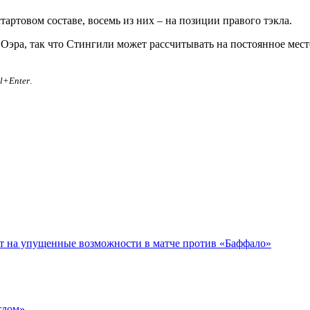
тартовом составе, восемь из них – на позиции правого тэкла.
эра, так что Стингили может рассчитывать на постоянное место
rl+Enter
.
ет на упущенные возможности в матче против «Баффало»
тлом»