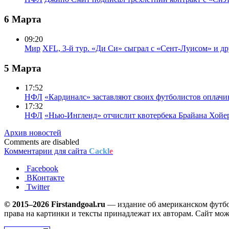
6 Марта
09:20
Мир
XFL, 3-й тур. «Ди Си» сыграл с «Сент-Луисом» и др
5 Марта
17:52
НФЛ
«Кардиналс» заставляют своих футболистов оплачи
17:32
НФЛ
«Нью-Ингленд» отчислит квотербека Брайана Хойе
Архив новостей
Comments are disabled
Комментарии для сайта
Cackl
e
Facebook
ВКонтакте
Twitter
© 2015–2026 Firstandgoal.ru
— издание об американском футбол
права на картинки и тексты принадлежат их авторам. Сайт мож