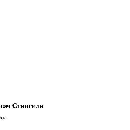
оном Стингили
ода.