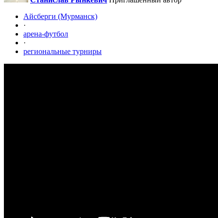
Айсберги (Мурманск)
·
арена-футбол
·
региональные турниры